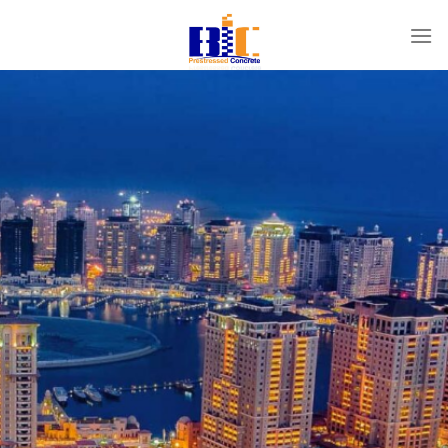
Ski
t
conten